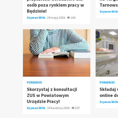
osób poza rynkiem pracy w
Tarnows
Będzinie!
Szymon Wil
Szymon Wilk
29 maja 2026
164
PORADNIKI
PORADNIKI
Skorzystaj z konsultacji
Składaj 
ZUS w Powiatowym
online d
Urzędzie Pracy!
Szymon Wil
Szymon Wilk
14 kwietnia 2026
207