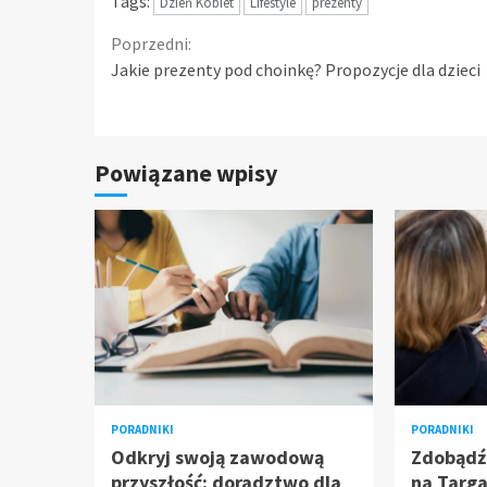
Tags:
Dzień Kobiet
Lifestyle
prezenty
Continue
Poprzedni:
Jakie prezenty pod choinkę? Propozycje dla dzieci
Reading
Powiązane wpisy
PORADNIKI
PORADNIKI
Odkryj swoją zawodową
Zdobądź
przyszłość: doradztwo dla
na Targa