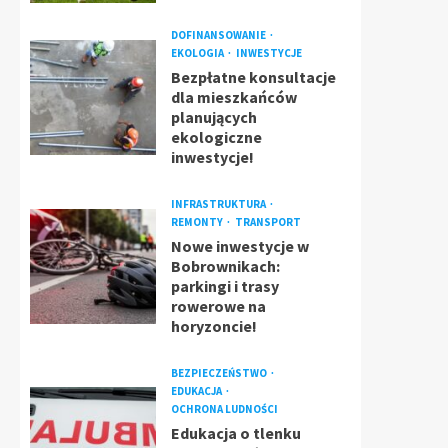
DOFINANSOWANIE
EKOLOGIA
INWESTYCJE
Bezpłatne konsultacje
dla mieszkańców
planujących
ekologiczne
inwestycje!
INFRASTRUKTURA
REMONTY
TRANSPORT
Nowe inwestycje w
Bobrownikach:
parkingi i trasy
rowerowe na
horyzoncie!
BEZPIECZEŃSTWO
EDUKACJA
OCHRONA LUDNOŚCI
Edukacja o tlenku