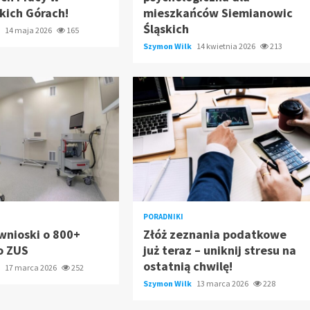
kich Górach!
mieszkańców Siemianowic
Śląskich
k
14 maja 2026
165
Szymon Wilk
14 kwietnia 2026
213
PORADNIKI
wnioski o 800+
Złóż zeznania podatkowe
o ZUS
już teraz – uniknij stresu na
ostatnią chwilę!
k
17 marca 2026
252
Szymon Wilk
13 marca 2026
228