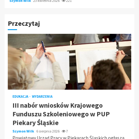
Szymon Wilk
23 kwietnia 2026
221
Przeczytaj
EDUKACJA
WYDARZENIA
III nabór wniosków Krajowego
Funduszu Szkoleniowego w PUP
Piekary Śląskie
Szymon Wilk
6 sierpnia 2026
7
Powiatowy Urząd Pracy w Piekarach Śląskich ogłasza