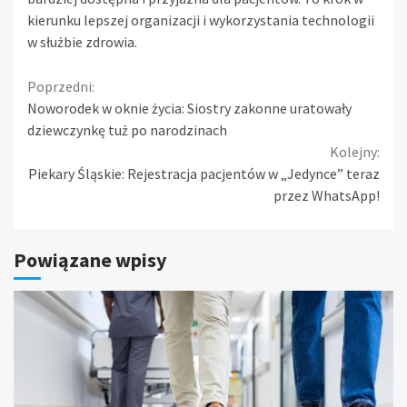
kierunku lepszej organizacji i wykorzystania technologii
w służbie zdrowia.
Continue
Poprzedni:
Noworodek w oknie życia: Siostry zakonne uratowały
Reading
dziewczynkę tuż po narodzinach
Kolejny:
Piekary Śląskie: Rejestracja pacjentów w „Jedynce” teraz
przez WhatsApp!
Powiązane wpisy