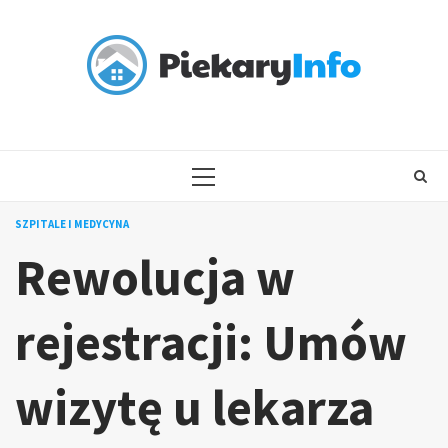
Skip
to
content
PRIMARY
MENU
SZPITALE I MEDYCYNA
Rewolucja w
rejestracji: Umów
wizytę u lekarza