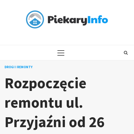
Skip
to
content
PRIMARY
MENU
DROGI I REMONTY
Rozpoczęcie
remontu ul.
Przyjaźni od 26