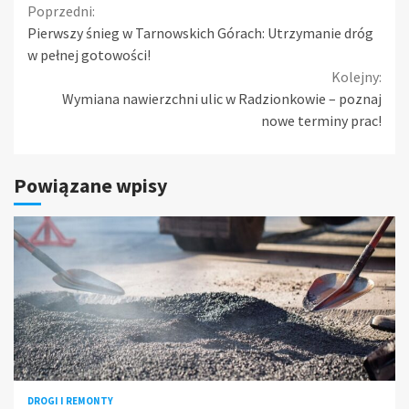
Continue
Poprzedni:
Pierwszy śnieg w Tarnowskich Górach: Utrzymanie dróg
Reading
w pełnej gotowości!
Kolejny:
Wymiana nawierzchni ulic w Radzionkowie – poznaj
nowe terminy prac!
Powiązane wpisy
DROGI I REMONTY