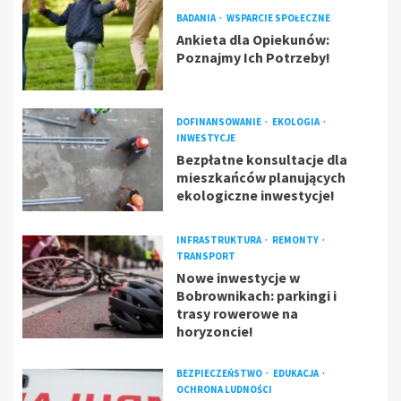
BADANIA
WSPARCIE SPOŁECZNE
Ankieta dla Opiekunów:
Poznajmy Ich Potrzeby!
DOFINANSOWANIE
EKOLOGIA
INWESTYCJE
Bezpłatne konsultacje dla
mieszkańców planujących
ekologiczne inwestycje!
INFRASTRUKTURA
REMONTY
TRANSPORT
Nowe inwestycje w
Bobrownikach: parkingi i
trasy rowerowe na
horyzoncie!
BEZPIECZEŃSTWO
EDUKACJA
OCHRONA LUDNOŚCI