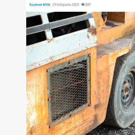
Szymon Wilk
25 listopada 2025
337