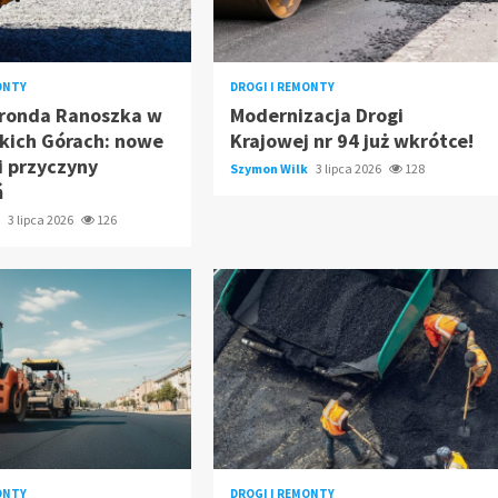
ONTY
DROGI I REMONTY
ronda Ranoszka w
Modernizacja Drogi
kich Górach: nowe
Krajowej nr 94 już wkrótce!
i przyczyny
Szymon Wilk
3 lipca 2026
128
ń
k
3 lipca 2026
126
ONTY
DROGI I REMONTY