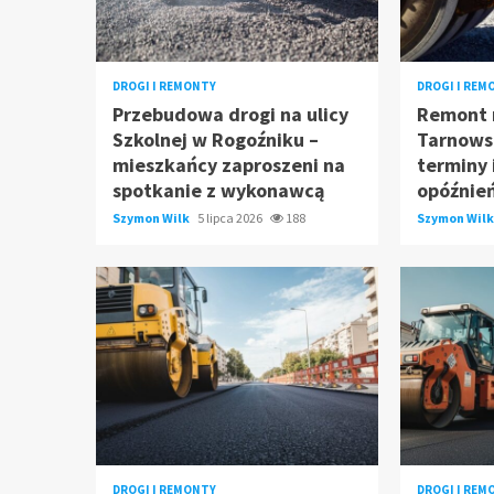
DROGI I REMONTY
DROGI I REM
Przebudowa drogi na ulicy
Remont 
Szkolnej w Rogoźniku –
Tarnows
mieszkańcy zaproszeni na
terminy 
spotkanie z wykonawcą
opóźnie
Szymon Wilk
5 lipca 2026
188
Szymon Wil
DROGI I REMONTY
DROGI I REM