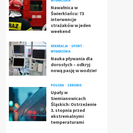
WYDARZENIA
Nawałnica w
Świerklańcu: 73
interwencje
strażaków w jeden
weekend
REKREACJA
SPORT
WYDARZENIA
Nauka pływania dla
dorosłych – odkryj
nową pasję w wodzie!
POGODA
ZDROWIE
Upały w
Siemianowicach
Śląskich: Ostrzeżenie
3. stopnia przed
ekstremalnymi
temperaturami