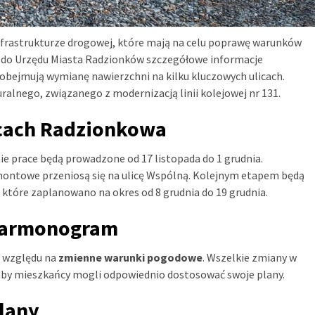
frastrukturze drogowej, które mają na celu poprawę warunków
a do Urzędu Miasta Radzionków szczegółowe informacje
obejmują wymianę nawierzchni na kilku kluczowych ulicach.
uralnego, związanego z modernizacją linii kolejowej nr 131.
cach Radzionkowa
ie prace będą prowadzone od 17 listopada do 1 grudnia.
remontowe przeniosą się na ulicę Wspólną. Kolejnym etapem będą
, które zaplanowano na okres od 8 grudnia do 19 grudnia.
 harmonogram
e względu na
zmienne warunki pogodowe
. Wszelkie zmiany w
y mieszkańcy mogli odpowiednio dostosować swoje plany.
plany