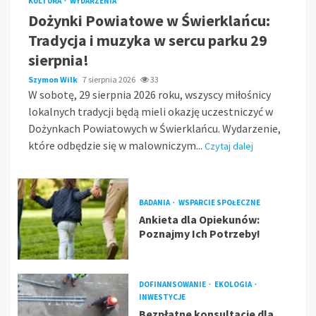
KULTURA
WYDARZENIA
Dożynki Powiatowe w Świerklańcu:
Tradycja i muzyka w sercu parku 29
sierpnia!
Szymon Wilk
7 sierpnia 2026
33
W sobotę, 29 sierpnia 2026 roku, wszyscy miłośnicy
lokalnych tradycji będą mieli okazję uczestniczyć w
Dożynkach Powiatowych w Świerklańcu. Wydarzenie,
które odbędzie się w malowniczym...
Czytaj dalej
BADANIA
WSPARCIE SPOŁECZNE
Ankieta dla Opiekunów:
Poznajmy Ich Potrzeby!
DOFINANSOWANIE
EKOLOGIA
INWESTYCJE
Bezpłatne konsultacje dla