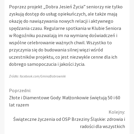
Poprzez projekt „Dobra Jesień Życia” seniorzy nie tylko
zyskują dostęp do usług opiekuńczych, ale także mają
okazję do nawiązywania nowych relacji i aktywnego
spędzania czasu. Regularne spotkania w Klubie Seniora
w Rogoźniku pozwalają im na wymianę doświadczeń i
wspólne celebrowanie ważnych chwil. Wszystko to
przyczynia się do budowania silnej więzi wśród
uczestników projektu, co jest niezwykle cenne dla ich
dobrego samopoczucia i jakości życia.
Źródło: facebook.com/GminaBobrowniki
Continue
Poprzedni:
Złote i Diamentowe Gody: Małżonkowie świętują 50 i 60
Reading
lat razem
Kolejny:
Świąteczne życzenia od OSP Brzeziny Śląskie: zdrowia i
radości dla wszystkich