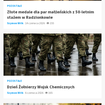
POZOSTAŁE
Złote medale dla par małżeńskich z 50-letnim
stażem w Radzionkowie
Szymon Wilk
14 czerwca 2026
155
POZOSTAŁE
Dzień Żołnierzy Wojsk Chemicznych
Szymon Wilk
6 czerwca 2026
165