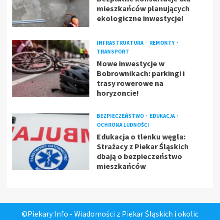
mieszkańców planujących
ekologiczne inwestycje!
INFRASTRUKTURA
REMONTY
TRANSPORT
Nowe inwestycje w
Bobrownikach: parkingi i
trasy rowerowe na
horyzoncie!
BEZPIECZEŃSTWO
EDUKACJA
OCHRONA LUDNOŚCI
Edukacja o tlenku węgla:
Strażacy z Piekar Śląskich
dbają o bezpieczeństwo
mieszkańców
©Piekary Info - Wiadomości z Piekar Śląskich i okolic