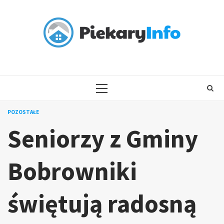
Skip
to
content
PRIMARY
MENU
POZOSTAŁE
Seniorzy z Gminy
Bobrowniki
świętują radosną