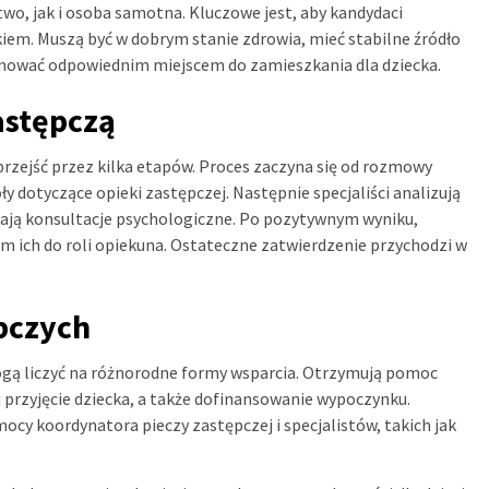
o, jak i osoba samotna. Kluczowe jest, aby kandydaci
kiem. Muszą być w dobrym stanie zdrowia, mieć stabilne źródło
nować odpowiednim miejscem do zamieszkania dla dziecka.
astępczą
 przejść przez kilka etapów. Proces zaczyna się od rozmowy
 dotyczące opieki zastępczej. Następnie specjaliści analizują
zają konsultacje psychologiczne. Po pozytywnym wyniku,
m ich do roli opiekuna. Ostateczne zatwierdzenie przychodzi w
pczych
mogą liczyć na różnorodne formy wsparcia. Otrzymują pomoc
 przyjęcie dziecka, a także dofinansowanie wypoczynku.
cy koordynatora pieczy zastępczej i specjalistów, takich jak