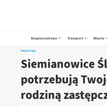
Skip
to
content
Bezpieczeństwo
Transport
Miasto
POZOSTAŁE
Siemianowice Śl
potrzebują Twoj
rodziną zastępc