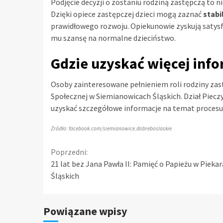
Podjęcie decyzji o zostaniu rodziną zastępczą to ni
Dzięki opiece zastępczej dzieci mogą zaznać
stabi
prawidłowego rozwoju. Opiekunowie zyskują satysf
mu szansę na normalne dzieciństwo.
Gdzie uzyskać więcej info
Osoby zainteresowane pełnieniem roli rodziny za
Społecznej w Siemianowicach Śląskich. Dział Piecz
uzyskać szczegółowe informacje na temat procesu
Źródło: facebook.com/siemianowice.dobreboslaskie
Continue
Poprzedni:
21 lat bez Jana Pawła II: Pamięć o Papieżu w Pieka
Reading
Śląskich
Powiązane wpisy