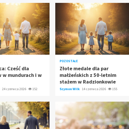
POZOSTAŁE
ca: Cześć dla
Złote medale dla par
w w mundurach i w
małżeńskich z 50-letnim
stażem w Radzionkowie
k
24 czerwca 2026
152
Szymon Wilk
14 czerwca 2026
155