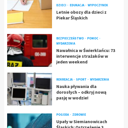
DZIECI
EDUKACJA
WYPOCZYNEK
Letnie obozy dla dzieci z
Piekar Śląskich
BEZPIECZEŃSTWO
POMOC
WYDARZENIA
Nawałnica w Świerklańcu: 73
interwencje strażaków w
jeden weekend
REKREACJA
SPORT
WYDARZENIA
Nauka pływania dla
dorosłych – odkryj nową
pasję w wodzie!
POGODA
ZDROWIE
Upały w Siemianowicach
Śląskich: Ostrzeżenie 3.