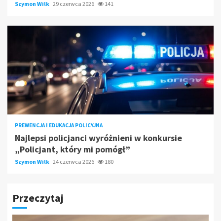
Szymon Wilk
29 czerwca 2026
141
PREWENCJA I EDUKACJA POLICYJNA
Najlepsi policjanci wyróżnieni w konkursie
„Policjant, który mi pomógł”
Szymon Wilk
24 czerwca 2026
180
Przeczytaj