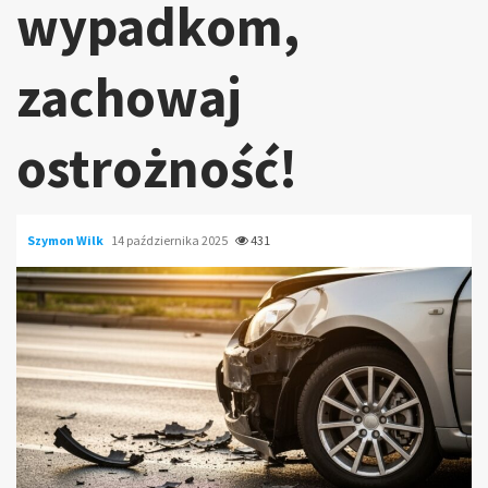
wypadkom,
zachowaj
ostrożność!
Szymon Wilk
14 października 2025
431