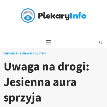
Skip
to
content
PRIMARY
MENU
PREWENCJA I EDUKACJA POLICYJNA
Uwaga na drogi:
Jesienna aura
sprzyja