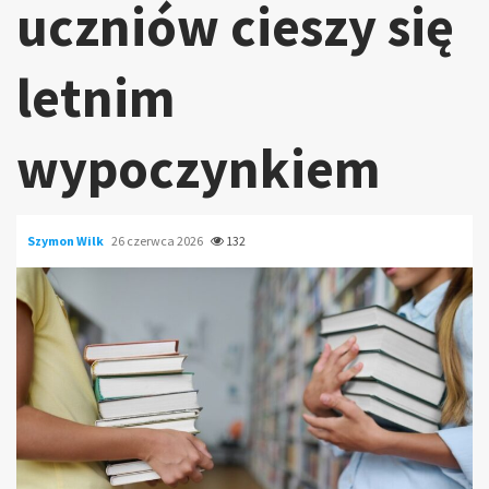
uczniów cieszy się
letnim
wypoczynkiem
Szymon Wilk
26 czerwca 2026
132