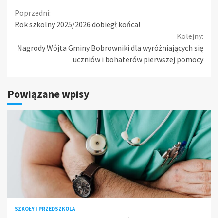
Continue
Poprzedni:
Rok szkolny 2025/2026 dobiegł końca!
Reading
Kolejny:
Nagrody Wójta Gminy Bobrowniki dla wyróżniających się
uczniów i bohaterów pierwszej pomocy
Powiązane wpisy
SZKOŁY I PRZEDSZKOLA