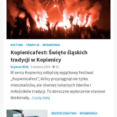
KULTURA
TRADYCJE
WYDARZENIA
Kopienicafest: Święto śląskich
tradycji w Kopienicy
Szymon Wilk
9 sierpnia 2026
15
W sercu Kopienicy odbył się wyjątkowy festiwal
„Kopienicafest”, który przyciągnął nie tylko
mieszkańców, ale również lokalnych liderów i
miłośników tradycji. To doroczne wydarzenie stanowi
doskonałą...
Czytaj dalej
BEZPIECZEŃSTWO
WYDARZENIA