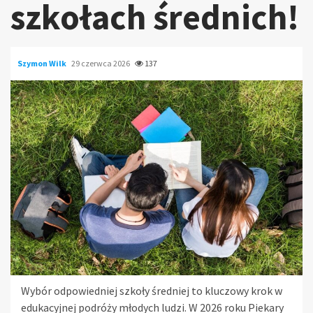
szkołach średnich!
Szymon Wilk
29 czerwca 2026
137
Wybór odpowiedniej szkoły średniej to kluczowy krok w
edukacyjnej podróży młodych ludzi. W 2026 roku Piekary