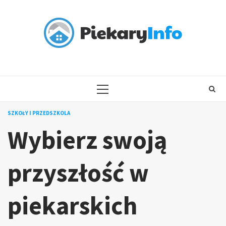
Skip
to
content
PRIMARY
MENU
SZKOŁY I PRZEDSZKOLA
Wybierz swoją
przyszłość w
piekarskich