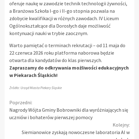
oferuje naukę w zawodzie technik technologii żywności,
a Branżowa Szkoła I-go i II-go stopnia pozwala na
zdobycie kwalifikacji w różnych zawodach. IV Liceum
Ogólnokształcące dla Dorosłych daje możliwość
kontynuacji nauki w trybie zaocznym.
Warto pamiętać o terminach rekrutacji – od 11 maja do
22 czerwca 2026 roku platforma naborowa będzie
otwarta dla kandydatów do klas pierwszych.
Zapraszamy do odkrywania możliwości edukacyjnych
w Piekarach Śląskich!
Źródło: Urząd Miasta Piekary Śląskie
Continue
Poprzedni:
Nagrody Wójta Gminy Bobrowniki dla wyróżniających się
Reading
uczniów i bohaterów pierwszej pomocy
Kolejny:
Siemianowice zyskają nowoczesne laboratoria AI w