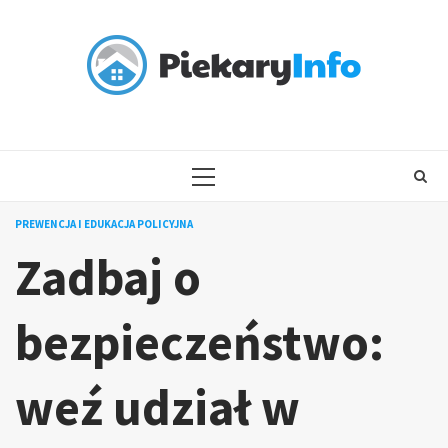
Skip
to
content
PRIMARY
MENU
PREWENCJA I EDUKACJA POLICYJNA
Zadbaj o
bezpieczeństwo:
weź udział w