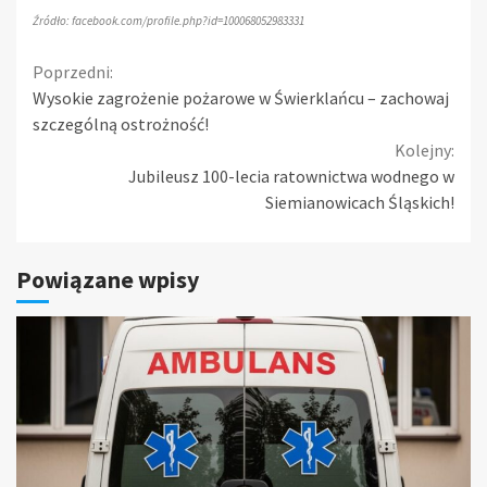
Źródło: facebook.com/profile.php?id=100068052983331
Continue
Poprzedni:
Wysokie zagrożenie pożarowe w Świerklańcu – zachowaj
Reading
szczególną ostrożność!
Kolejny:
Jubileusz 100-lecia ratownictwa wodnego w
Siemianowicach Śląskich!
Powiązane wpisy