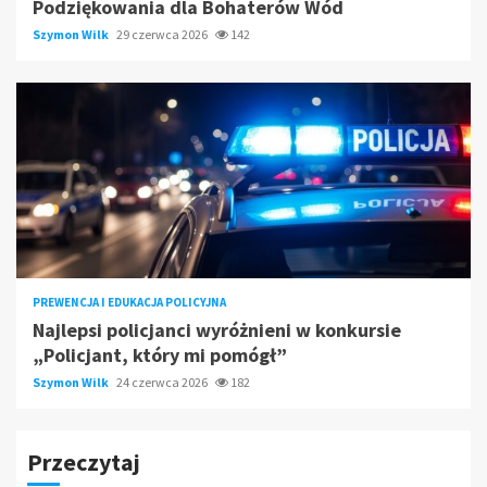
Podziękowania dla Bohaterów Wód
Szymon Wilk
29 czerwca 2026
142
PREWENCJA I EDUKACJA POLICYJNA
Najlepsi policjanci wyróżnieni w konkursie
„Policjant, który mi pomógł”
Szymon Wilk
24 czerwca 2026
182
Przeczytaj