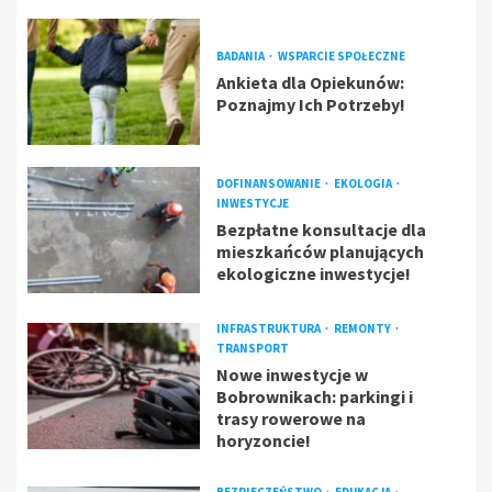
BADANIA
WSPARCIE SPOŁECZNE
Ankieta dla Opiekunów:
Poznajmy Ich Potrzeby!
DOFINANSOWANIE
EKOLOGIA
INWESTYCJE
Bezpłatne konsultacje dla
mieszkańców planujących
ekologiczne inwestycje!
INFRASTRUKTURA
REMONTY
TRANSPORT
Nowe inwestycje w
Bobrownikach: parkingi i
trasy rowerowe na
horyzoncie!