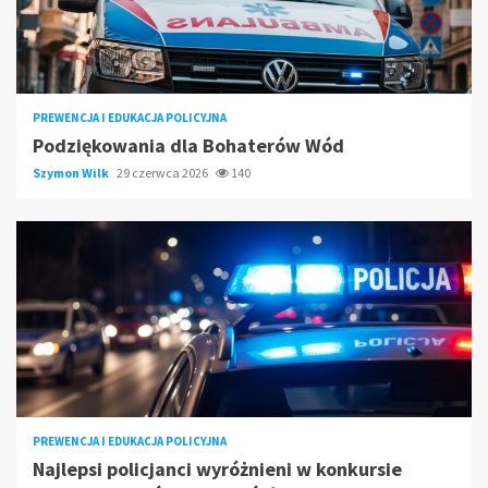
PREWENCJA I EDUKACJA POLICYJNA
Podziękowania dla Bohaterów Wód
Szymon Wilk
29 czerwca 2026
140
PREWENCJA I EDUKACJA POLICYJNA
Najlepsi policjanci wyróżnieni w konkursie