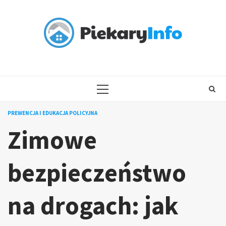
Skip
to
content
PRIMARY
MENU
PREWENCJA I EDUKACJA POLICYJNA
Zimowe
bezpieczeństwo
na drogach: jak