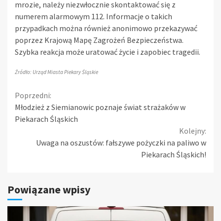
mrozie, należy niezwłocznie skontaktować się z
numerem alarmowym 112. Informacje o takich
przypadkach można również anonimowo przekazywać
poprzez Krajową Mapę Zagrożeń Bezpieczeństwa.
Szybka reakcja może uratować życie i zapobiec tragedii.
Źródło: Urząd Miasta Piekary Śląskie
Continue
Poprzedni:
Młodzież z Siemianowic poznaje świat strażaków w
Reading
Piekarach Śląskich
Kolejny:
Uwaga na oszustów: fałszywe pożyczki na paliwo w
Piekarach Śląskich!
Powiązane wpisy