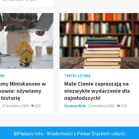
UKA
TEATR I SZTUKA
my Miniskansen w
Małe Cienie zapraszają na
kowie: ożywiamy
niezwykłe wydarzenie dla
 historię
najmłodszych!
k
27 kwietnia 2026
223
Szymon Wilk
22 kwietnia 2026
210
©Piekary Info - Wiadomości z Piekar Śląskich i okolic