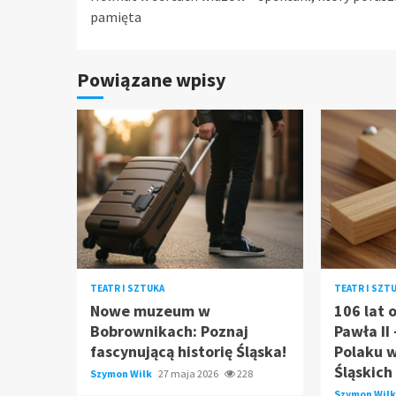
Reading
pamięta
Powiązane wpisy
TEATR I SZTUKA
TEATR I SZT
Nowe muzeum w
106 lat 
Bobrownikach: Poznaj
Pawła II
fascynującą historię Śląska!
Polaku 
Śląskich
Szymon Wilk
27 maja 2026
228
Szymon Wil