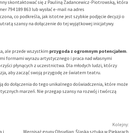
ny skontaktować się z Pauliną Zadancewicz-Piotrowską, która
er 794 189 863 lub wysłać e-mail na adres
iczona, co podkreśla, jak istotne jest szybkie podjęcie decyzji o
tratą szansy na dołączenie do tej wyjątkowej inicjatywy.
ka, ale przede wszystkim
przygoda z ogromnym potencjałem
.
mi formami wyrazu artystycznego i praca nad własnymi
zyści płynących z uczestnictwa. Dla młodych ludzi, którzy
azja, aby zacząć swoją przygodę ze światem teatru.
ją do dołączenia do tego unikalnego doświadczenia, które może
stycznych marzeń. Nie przegap szansy na rozwój i twórczą
Kolejny:
 i
Wernisaż grupy Obsydian: Śląska sztuka w Piekarach