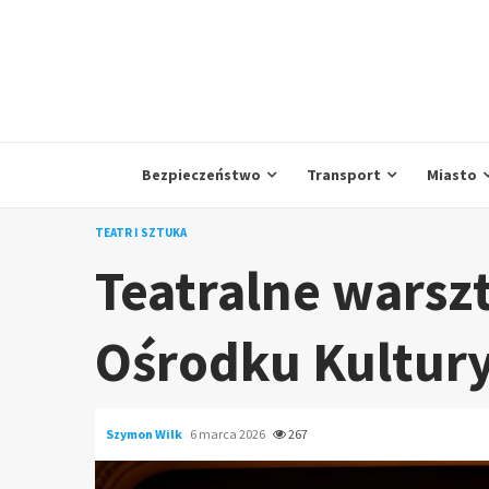
Skip
to
content
Bezpieczeństwo
Transport
Miasto
TEATR I SZTUKA
Teatralne warsz
Ośrodku Kultury
Szymon Wilk
6 marca 2026
267