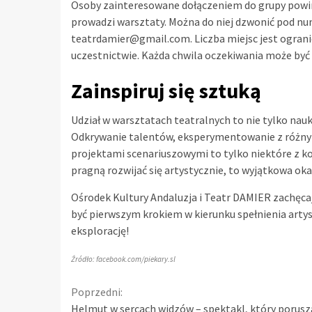
Osoby zainteresowane dołączeniem do grupy powin
prowadzi warsztaty. Można do niej dzwonić pod num
teatrdamier@gmail.com
. Liczba miejsc jest ogran
uczestnictwie. Każda chwila oczekiwania może być u
Zainspiruj się sztuką
Udział w warsztatach teatralnych to nie tylko nau
Odkrywanie talentów, eksperymentowanie z różny
projektami scenariuszowymi to tylko niektóre z kor
pragną rozwijać się artystycznie, to wyjątkowa ok
Ośrodek Kultury Andaluzja i Teatr DAMIER zachęca
być pierwszym krokiem w kierunku spełnienia arty
eksplorację!
Źródło: facebook.com/piekary.sl
Continue
Poprzedni:
Helmut w sercach widzów – spektakl, który porusza