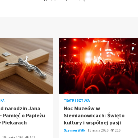
UKA
TEATR I SZTUKA
od narodzin Jana
Noc Muzeów w
 – Pamięć o Papieżu
Siemianowicach: Święto
w Piekarach
kultury i wspólnej pasji
Szymon Wilk
15 maja 2026
216
k
18 maja 2026
161