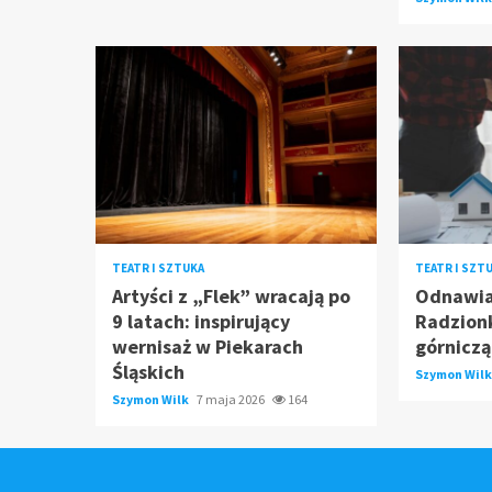
TEATR I SZTUKA
TEATR I SZT
Artyści z „Flek” wracają po
Odnawia
9 latach: inspirujący
Radzion
wernisaż w Piekarach
górniczą
Śląskich
Szymon Wil
Szymon Wilk
7 maja 2026
164