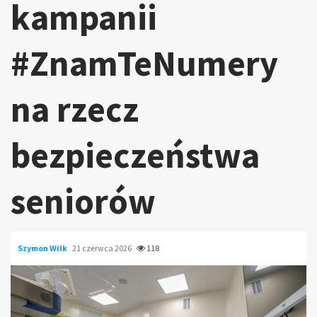
kampanii
#ZnamTeNumery
na rzecz
bezpieczeństwa
seniorów
Szymon Wilk
21 czerwca 2026
118