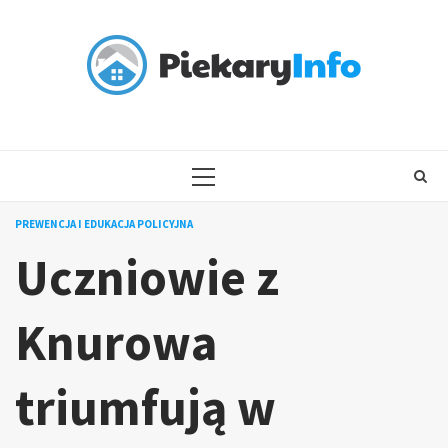
Skip
to
content
PRIMARY
MENU
PREWENCJA I EDUKACJA POLICYJNA
Uczniowie z
Knurowa
triumfują w