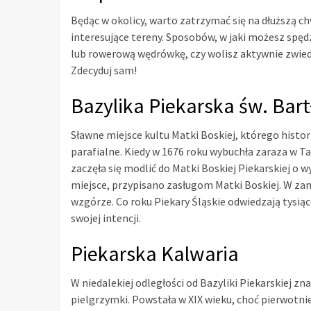
Będąc w okolicy, warto zatrzymać się na dłuższą ch
interesujące tereny. Sposobów, w jaki możesz spęd
lub rowerową wędrówkę, czy wolisz aktywnie zwiedz
Zdecyduj sam!
Bazylika Piekarska św. Bar
Sławne miejsce kultu Matki Boskiej, którego histo
parafialne. Kiedy w 1676 roku wybuchła zaraza w T
zaczęła się modlić do Matki Boskiej Piekarskiej o 
miejsce, przypisano zasługom Matki Boskiej. W za
wzgórze. Co roku Piekary Śląskie odwiedzają tysią
swojej intencji.
Piekarska Kalwaria
W niedalekiej odległości od Bazyliki Piekarskiej zn
pielgrzymki. Powstała w XIX wieku, choć pierwotni