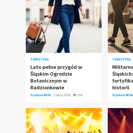
TURYSTYKA
TURYSTYKA
Lato pełne przygód w
Militarn
Śląskim Ogrodzie
Śląskich
Botanicznym w
fortyfik
Radzionkowie
historii
Szymon Wilk
1 lipca 2026
118
Szymon Wil