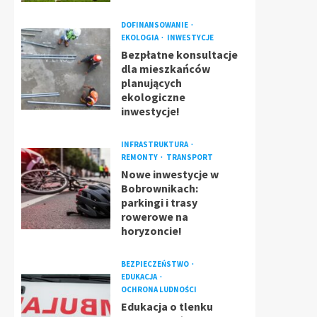
DOFINANSOWANIE
EKOLOGIA
INWESTYCJE
Bezpłatne konsultacje
dla mieszkańców
planujących
ekologiczne
inwestycje!
INFRASTRUKTURA
REMONTY
TRANSPORT
Nowe inwestycje w
Bobrownikach:
parkingi i trasy
rowerowe na
horyzoncie!
BEZPIECZEŃSTWO
EDUKACJA
OCHRONA LUDNOŚCI
Edukacja o tlenku