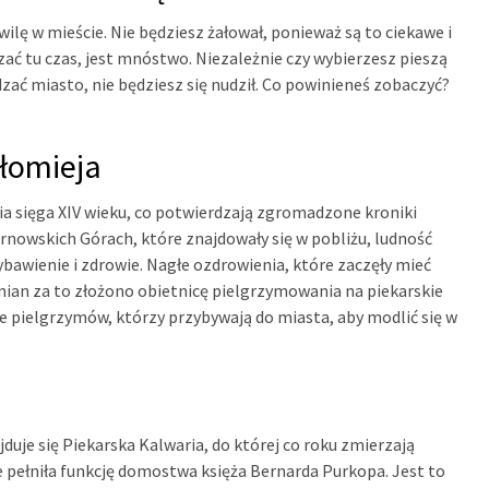
wilę w mieście. Nie będziesz żałował, ponieważ są to ciekawe i
zać tu czas, jest mnóstwo. Niezależnie czy wybierzesz pieszą
ać miasto, nie będziesz się nudził. Co powinieneś zobaczyć?
tłomieja
ria sięga XIV wieku, co potwierdzają zgromadzone kroniki
arnowskich Górach, które znajdowały się w pobliżu, ludność
wybawienie i zdrowie. Nagłe ozdrowienia, które zaczęły mieć
mian za to złożono obietnicę pielgrzymowania na piekarskie
ce pielgrzymów, którzy przybywają do miasta, aby modlić się w
ajduje się Piekarska Kalwaria, do której co roku zmierzają
e pełniła funkcję domostwa księża Bernarda Purkopa. Jest to