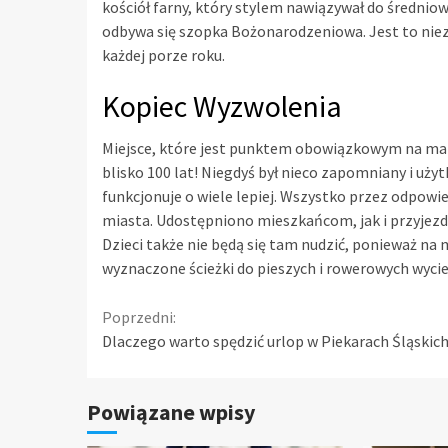
kościół farny, który stylem nawiązywał do średniow
odbywa się szopka Bożonarodzeniowa. Jest to niez
każdej porze roku.
Kopiec Wyzwolenia
Miejsce, które jest punktem obowiązkowym na mapie
blisko 100 lat! Niegdyś był nieco zapomniany i uż
funkcjonuje o wiele lepiej. Wszystko przez odpowi
miasta. Udostępniono mieszkańcom, jak i przyjezd
Dzieci także nie będą się tam nudzić, ponieważ na m
wyznaczone ścieżki do pieszych i rowerowych wyci
Continue
Poprzedni:
Dlaczego warto spędzić urlop w Piekarach Śląskic
Reading
Powiązane wpisy