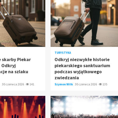
TURYSTYKA
e skarby Piekar
Odkryj niezwykłe historie
: Odkryj
piekarskiego sanktuarium
acje na szlaku
podczas wyjątkowego
zwiedzania
k
30 czerwca 2026
141
Szymon Wilk
30 czerwca 2026
135