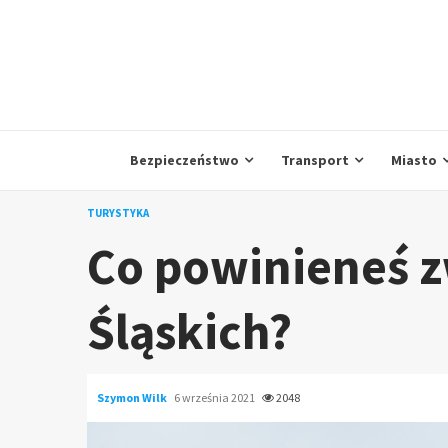
Skip
to
content
Bezpieczeństwo
Transport
Miasto
TURYSTYKA
Co powinieneś z
Śląskich?
Szymon Wilk
6 września 2021
2048