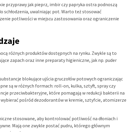
ie przyprawy jak pieprz, imbir czy papryka ostra podnoszą
do schłodzenia, uwalniając pot. Warto też stosować
zenie potliwości w miejscu zastosowania oraz ograniczenie
dzaje
cą różnych produktów dostępnych na rynku. Zwykle są to
ące zapach oraz inne preparaty higieniczne, jak np. puder
 substancje blokujące ujścia gruczołów potowych ograniczając
e są w różnych formach: roll-on, kulka, sztyft, spray czy
ancje przeciwbakteryjne, które pomagają w redukcji bakterii na
 wybierać pośród dezodorantów w kremie, sztyfcie, atomizerze
niczne stosowane, aby kontrolować potliwość na dłoniach i
tywne. Mają one zwykle postać pudru, którego głównym