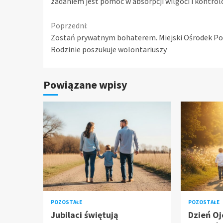
zadaniem jest pomoc w absorpcji wilgoci i kontrol
Continue
Poprzedni:
Zostań prywatnym bohaterem. Miejski Ośrodek P
Reading
Rodzinie poszukuje wolontariuszy
Powiązane wpisy
POZOSTAŁE
POZOSTAŁE
Jubilaci świętują
Dzień Oj