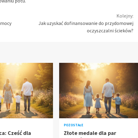
owaniu potu.
Kolejny:
omocy
Jak uzyskać dofinansowanie do przydomowej
oczyszczalni ścieków?
POZOSTAŁE
ca: Cześć dla
Złote medale dla par