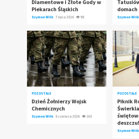
Diamentowe i Złote Gody w
Tatusió
Piekarach Śląskich
domach
Szymon Wilk
7 lipca 2026
98
Szymon Wil
POZOSTAŁE
POZOSTAŁE
Dzień Żołnierzy Wojsk
Piknik R
Chemicznych
Świerkl
świętow
Szymon Wilk
6 czerwca 2026
165
deszczu
Szymon Wil