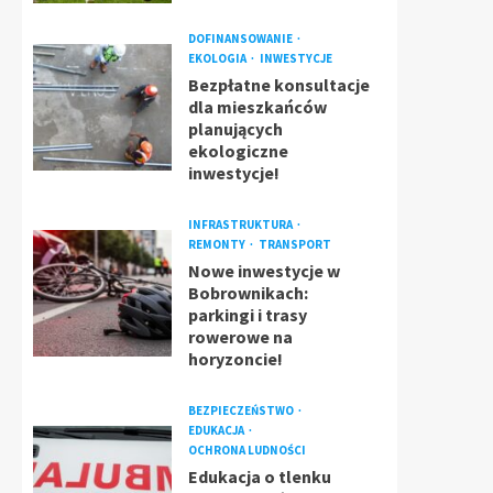
DOFINANSOWANIE
EKOLOGIA
INWESTYCJE
Bezpłatne konsultacje
dla mieszkańców
planujących
ekologiczne
inwestycje!
INFRASTRUKTURA
REMONTY
TRANSPORT
Nowe inwestycje w
Bobrownikach:
parkingi i trasy
rowerowe na
horyzoncie!
BEZPIECZEŃSTWO
EDUKACJA
OCHRONA LUDNOŚCI
Edukacja o tlenku