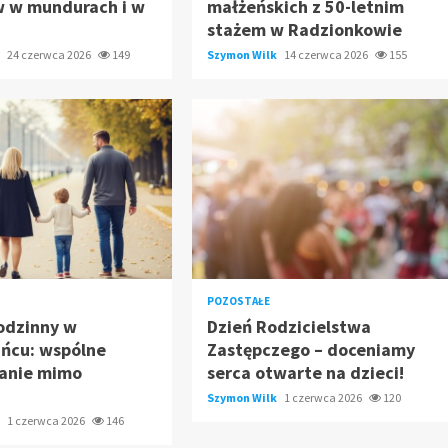
w w mundurach i w
małżeńskich z 50-letnim
stażem w Radzionkowie
k
24 czerwca 2026
149
Szymon Wilk
14 czerwca 2026
155
POZOSTAŁE
odzinny w
Dzień Rodzicielstwa
ańcu: wspólne
Zastępczego – doceniamy
anie mimo
serca otwarte na dzieci!
!
Szymon Wilk
1 czerwca 2026
120
k
1 czerwca 2026
146