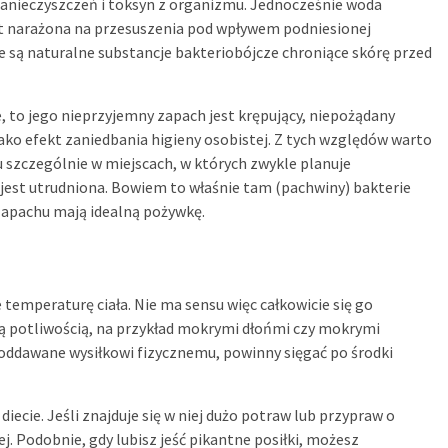
zanieczyszczeń i toksyn z organizmu. Jednocześnie woda
est narażona na przesuszenia pod wpływem podniesionej
e są naturalne substancje bakteriobójcze chroniące skórę przed
e, to jego nieprzyjemny zapach jest krępujący, niepożądany
jako efekt zaniedbania higieny osobistej. Z tych względów warto
 szczególnie w miejscach, w których zwykle planuje
jest utrudniona. Bowiem to właśnie tam (pachwiny) bakterie
apachu mają idealną pożywkę.
je temperaturę ciała. Nie ma sensu więc całkowicie się go
ą potliwością, na przykład mokrymi dłońmi czy mokrymi
poddawane wysiłkowi fizycznemu, powinny sięgać po środki
iecie. Jeśli znajduje się w niej dużo potraw lub przypraw o
. Podobnie, gdy lubisz jeść pikantne posiłki, możesz