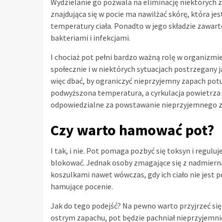
Wydzielanie go pozwala na eliminację niektórych 
znajdująca się w pocie ma nawilżać skórę, która j
temperatury ciała. Ponadto w jego składzie zawart
bakteriami i infekcjami.
I chociaż pot pełni bardzo ważną rolę w organizmi
społecznie i w niektórych sytuacjach postrzegany 
więc dbać, by ograniczyć nieprzyjemny zapach potu
podwyższona temperatura, a cyrkulacja powietrza 
odpowiedzialne za powstawanie nieprzyjemnego z
Czy warto hamować pot?
I tak, i nie. Pot pomaga pozbyć się toksyn i regulu
blokować. Jednak osoby zmagające się z nadmiern
koszulkami nawet wówczas, gdy ich ciało nie jest 
hamujące pocenie.
Jak do tego podejść? Na pewno warto przyjrzeć się d
ostrym zapachu, pot będzie pachniał nieprzyjemniej