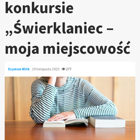
konkursie
„Świerklaniec –
moja miejscowość
Szymon Wilk
19 listopada 2025
277