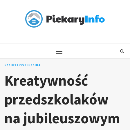
Skip
to
content
PRIMARY
MENU
SZKOŁY I PRZEDSZKOLA
Kreatywność
przedszkolaków
na jubileuszowym