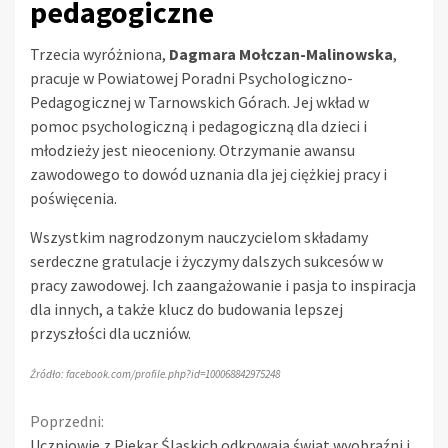
pedagogiczne
Trzecia wyróżniona,
Dagmara Mołczan-Malinowska
,
pracuje w Powiatowej Poradni Psychologiczno-
Pedagogicznej w Tarnowskich Górach. Jej wkład w
pomoc psychologiczną i pedagogiczną dla dzieci i
młodzieży jest nieoceniony. Otrzymanie awansu
zawodowego to dowód uznania dla jej ciężkiej pracy i
poświęcenia.
Wszystkim nagrodzonym nauczycielom składamy
serdeczne gratulacje i życzymy dalszych sukcesów w
pracy zawodowej. Ich zaangażowanie i pasja to inspiracja
dla innych, a także klucz do budowania lepszej
przyszłości dla uczniów.
Źródło: facebook.com/profile.php?id=100068842975248
Continue
Poprzedni:
Uczniowie z Piekar Śląskich odkrywają świat wyobraźni i