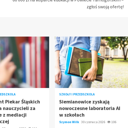
zgłoś swoją ofertę!
ZEDSZKOLA
SZKOŁY I PRZEDSZKOLA
t Piekar Śląskich
Siemianowice zyskają
 nauczycieli za
nowoczesne laboratoria AI
e z mediacji
w szkołach
czej
Szymon Wilk
30 czerwca 2026
106