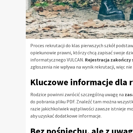
Proces rekrutacji do klas pierwszych szkół podsta
opiekunowie prawni, którzy chcą zapisać swoje dzi
informatycznego VULCAN.
Rejestracja zakończy 
zgłoszenia nie wpływa na wynik rekrutacji, więc ni
Kluczowe informacje dla 
Rodzice powinni zwrócić szczególną uwagę na
zas
do pobrania pliku PDF. Znaleźć tam można wszystk
razie jakichkolwiek wątpliwości zawsze istnieje m
aby uzyskać dodatkowe informacje.
Bez pośpiechu, ale z uwa