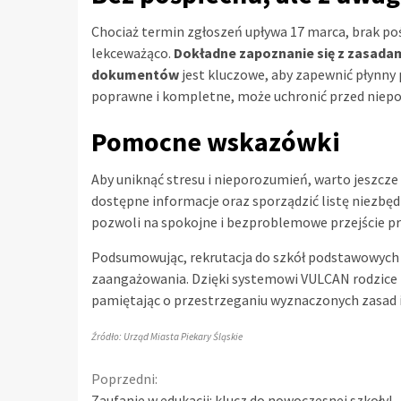
Chociaż termin zgłoszeń upływa 17 marca, brak po
lekceważąco.
Dokładne zapoznanie się z zasad
dokumentów
jest kluczowe, aby zapewnić płynny p
poprawne i kompletne, może uchronić przed niep
Pomocne wskazówki
Aby uniknąć stresu i nieporozumień, warto jeszcze
dostępne informacje oraz sporządzić listę niezb
pozwoli na spokojne i bezproblemowe przejście pr
Podsumowując, rekrutacja do szkół podstawowych 
zaangażowania. Dzięki systemowi VULCAN rodzice 
pamiętając o przestrzeganiu wyznaczonych zasad 
Źródło: Urząd Miasta Piekary Śląskie
Continue
Poprzedni:
Zaufanie w edukacji: klucz do nowoczesnej szkoły!