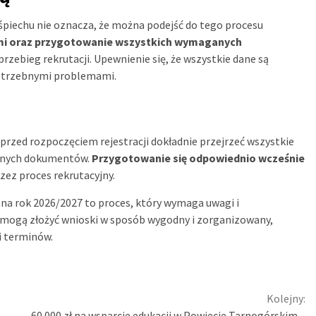
śpiechu nie oznacza, że można podejść do tego procesu
ami oraz przygotowanie wszystkich wymaganych
rzebieg rekrutacji. Upewnienie się, że wszystkie dane są
otrzebnymi problemami.
 przed rozpoczęciem rejestracji dokładnie przejrzeć wszystkie
ędnych dokumentów.
Przygotowanie się odpowiednio wcześnie
zez proces rekrutacyjny.
na rok 2026/2027 to proces, który wymaga uwagi i
mogą złożyć wnioski w sposób wygodny i zorganizowany,
i terminów.
Kolejny:
60 000 zł na wsparcie edukacji w Powiecie Tarnogórskim –