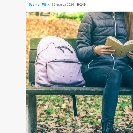
Szymon Wilk
16 marca 2026
249