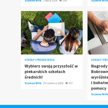
Szymon Wilk
1 lipca 2026
136
Szymon Wil
SZKOŁY I PRZEDSZKOLA
SZKOŁY I PR
Wybierz swoją przyszłość w
Nagrody
piekarskich szkołach
Bobrown
średnich!
wyróżnia
i bohate
Szymon Wilk
29 czerwca 2026
137
pomocy
Szymon Wil