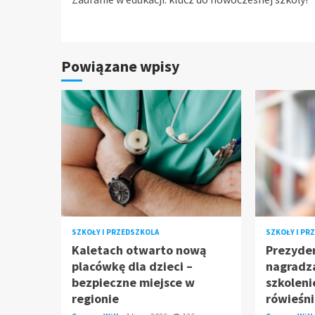
Reading
Powiązane wpisy
SZKOŁY I PRZEDSZKOLA
SZKOŁY I PR
Kaletach otwarto nową
Prezyden
placówkę dla dzieci –
nagradza
bezpieczne miejsce w
szkoleni
regionie
rówieśni