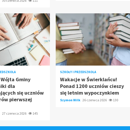
k
30 czerwca 2026
111
ZEDSZKOLA
SZKOŁY I PRZEDSZKOLA
 Wójta Gminy
Wakacje w Świerklańcu!
iki dla
Ponad 1200 uczniów cieszy
jących się uczniów
się letnim wypoczynkiem
rów pierwszej
Szymon Wilk
26 czerwca 2026
130
k
27 czerwca 2026
145