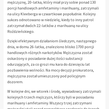
mężczyznę, 20-latka, który miał przy sobie ponad 130
porcji handlowych amfetaminy i marihuany, zatrzymali
na ulicy Kleeberga w czwartkowe popołudnie. Kolejny
sukces odnotowano w niedzielę, kiedy to inny patrol
zatrzymał dwóch 22-latków z marihuaną na ulicy
Roździeńskiego.
Dzięki efektywnym działaniom śledczym, następnego
dnia, w domu 26-latka, znaleziono blisko 1700 porcji
handlowych różnych narkotyków. Mężczyzna został
oskarżony o posiadanie dużej ilości substancji
odurzających, za co grozi mu kara do dziesięciu lat
pozbawienia wolności. Na mocy decyzji prokuratora,
mężczyzna został umieszczony pod policyjnym
dozorem.
W kolejne dni, we wtorek i środę, wywiadowcy zatrzymali
kolejnych trzech mężczyzn, którzy byli w posiadaniu
marihuany i amfetaminy. Wszyscy trzej zatrzymani
mężczyźni stali przed perspektywą spędzenia do trzech