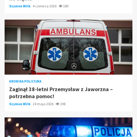
Szymon Wilk
4 czerwca 2026
180
KRONIKA POLICYJNA
Zaginął 38-letni Przemysław z Jaworzna –
potrzebna pomoc!
Szymon Wilk
24 maja 2026
198