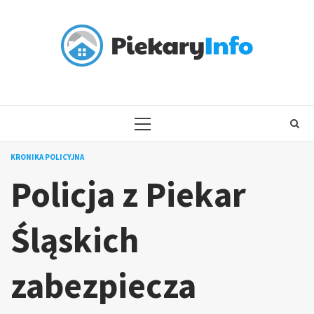
Skip
to
content
PRIMARY
MENU
KRONIKA POLICYJNA
Policja z Piekar
Śląskich
zabezpiecza