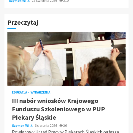
Szymon Wilk
22 kwietnia 2026
210
Przeczytaj
EDUKACJA
WYDARZENIA
III nabór wniosków Krajowego
Funduszu Szkoleniowego w PUP
Piekary Śląskie
Szymon Wilk
6 sierpnia 2026
26
Powiatowy Urząd Pracy w Piekarach Śląskich ogłasza