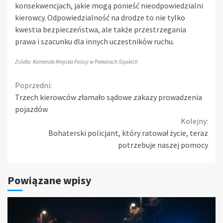
konsekwencjach, jakie mogą ponieść nieodpowiedzialni
kierowcy. Odpowiedzialność na drodze to nie tylko
kwestia bezpieczeństwa, ale także przestrzegania
prawa i szacunku dla innych uczestników ruchu.
Źródło: Komenda Miejska Policji w Piekarach Śląskich
Continue
Poprzedni:
Trzech kierowców złamało sądowe zakazy prowadzenia
Reading
pojazdów
Kolejny:
Bohaterski policjant, który ratował życie, teraz
potrzebuje naszej pomocy
Powiązane wpisy