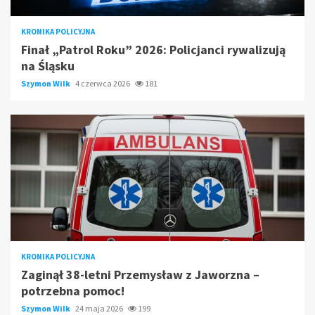
KRONIKA POLICYJNA
Finał „Patrol Roku” 2026: Policjanci rywalizują
na Śląsku
Szymon Wilk
4 czerwca 2026
181
KRONIKA POLICYJNA
Zaginął 38-letni Przemysław z Jaworzna –
potrzebna pomoc!
Szymon Wilk
24 maja 2026
199