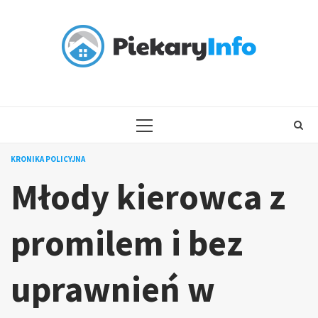
Skip
to
content
PRIMARY
MENU
KRONIKA POLICYJNA
Młody kierowca z
promilem i bez
uprawnień w