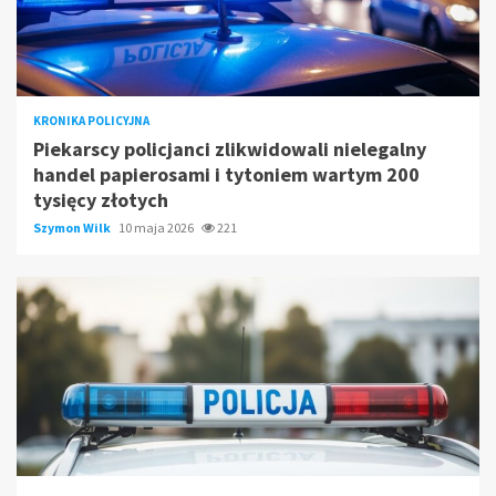
KRONIKA POLICYJNA
Piekarscy policjanci zlikwidowali nielegalny
handel papierosami i tytoniem wartym 200
tysięcy złotych
Szymon Wilk
10 maja 2026
221