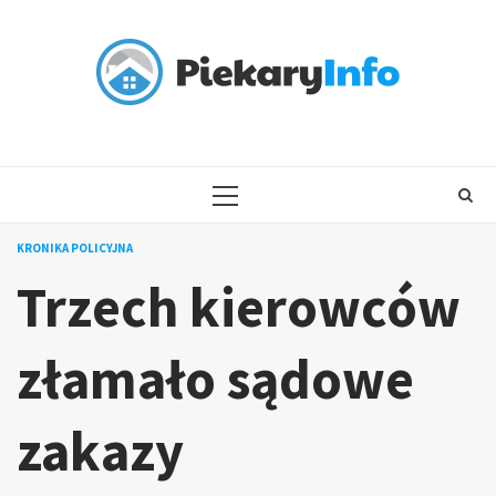
Skip
to
content
PRIMARY
MENU
KRONIKA POLICYJNA
Trzech kierowców
złamało sądowe
zakazy