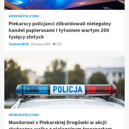
KRONIKA POLICYJNA
Piekarscy policjanci zlikwidowali nielegalny
handel papierosami i tytoniem wartym 200
tysięcy złotych
Szymon Wilk
10 maja 2026
223
KRONIKA POLICYJNA
Mundurowi z Piekarskiej Drogówki w akcji:
skuteczna walka z nielegalnym transportem