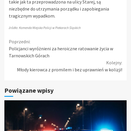
takie jak ta przeprowadzona na ulicy Starej, są
niezbędne do utrzymania porządku i zapobiegania
tragicznym wypadkom.
źródło: Komenda Miejska Policji w Piekarach Śląskich
Continue
Poprzedni:
Policjanci wyróżnieni za heroiczne ratowanie życia w
Reading
Tarnowskich Górach
Kolejny:
Młody kierowca z promilem i bez uprawnień w kolizji!
Powiązane wpisy