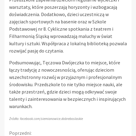
warsztaty, które poszerzają horyzonty i wzbogacają
doświadczenia. Dodatkowo, dzieci uczestniczą w
zajęciach sportowych na basenie oraz w Szkole
Podstawowej nr 8. Cykliczne spotkania z teatrem i
Filharmonią Śląską wprowadzają maluchy w świat
kultury i sztuki. Współpraca z lokalną biblioteką pozwala
rozwijać pasję do czytania.
Podsumowując, Tęczowa Dwójeczka to miejsce, które
łączy tradycję z nowoczesnością, oferując dzieciom
wszechstronny rozwój w przyjaznym i profesjonalnym
środowisku. Przedszkole to nie tylko miejsce nauki, ale
także przestrzeń, gdzie dzieci mogą odkrywać swoje
talenty i zainteresowania w bezpiecznych i inspirujących
warunkach.
Źródło: facebook.com/siemianowice.dobreboslaskie
Continue
Poprzedni: