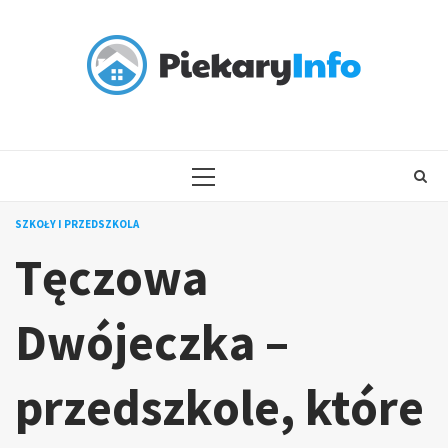
Skip
to
content
PRIMARY
MENU
SZKOŁY I PRZEDSZKOLA
Tęczowa
Dwójeczka –
przedszkole, które